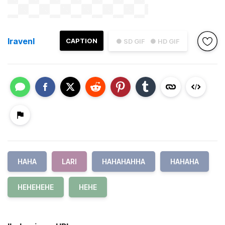
lravenl
CAPTION
● SD GIF
● HD GIF
HAHA
LARI
HAHAHAHHA
HAHAHA
HEHEHEHE
HEHE