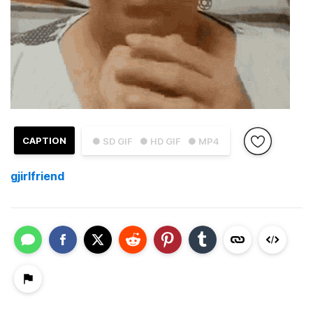
CAPTION
● SD GIF
● HD GIF
● MP4
gjirlfriend