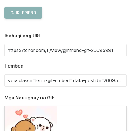
GJIRLFRIEND
Ibahagi ang URL
I-embed
Mga Nauugnay na GIF