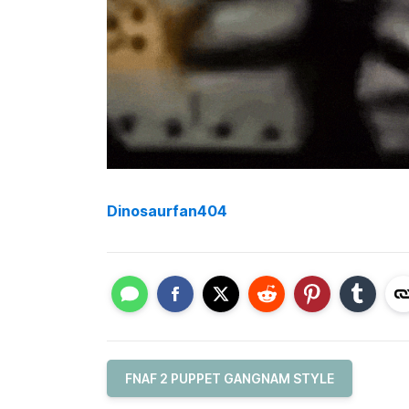
Dinosaurfan404
FNAF 2 PUPPET GANGNAM STYLE