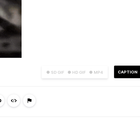
CAPTION
● SD GIF
● HD GIF
● MP4