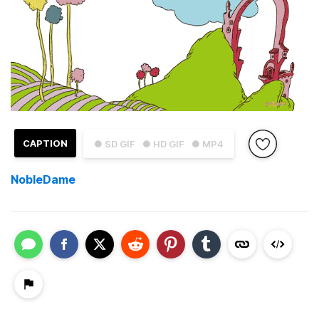
CAPTION
● SD GIF
● HD GIF
● MP4
NobleDame