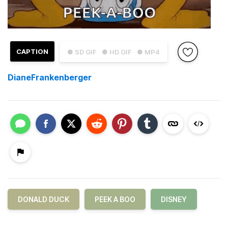
CAPTION
● SD GIF
● HD GIF
● MP4
DianeFrankenberger
DONALD DUCK
PEEK A BOO
DISNEY