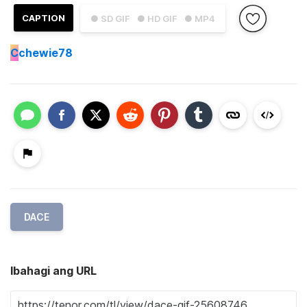
CAPTION
● SD GIF
● HD GIF
● MP4
C
chewie78
DACE
Ibahagi ang URL