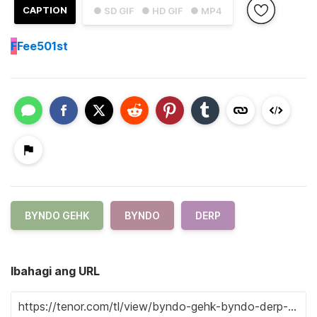
CAPTION
● SD GIF
● HD GIF
● MP4
F
Fee501st
BYNDO GEHK
BYNDO
DERP
Ibahagi ang URL