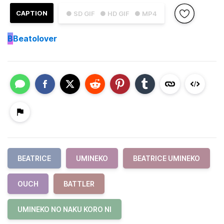
CAPTION
● SD GIF
● HD GIF
● MP4
B
Beatolover
BEATRICE
UMINEKO
BEATRICE UMINEKO
OUCH
BATTLER
UMINEKO NO NAKU KORO NI