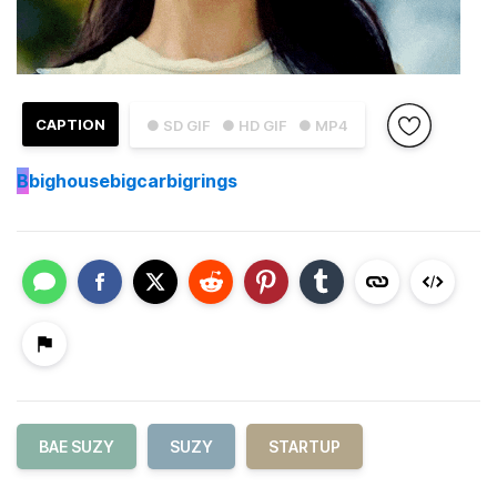
CAPTION
● SD GIF
● HD GIF
● MP4
B
bighousebigcarbigrings
BAE SUZY
SUZY
STARTUP