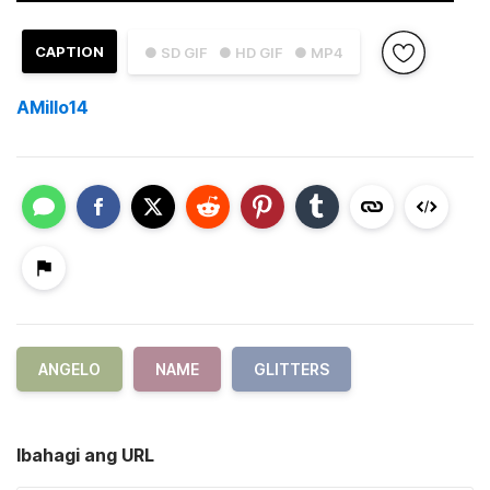
CAPTION
● SD GIF
● HD GIF
● MP4
AMillo14
ANGELO
NAME
GLITTERS
Ibahagi ang URL