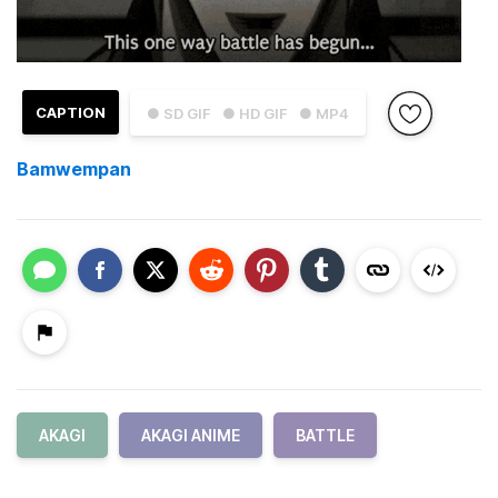
CAPTION
● SD GIF
● HD GIF
● MP4
Bamwempan
AKAGI
AKAGI ANIME
BATTLE