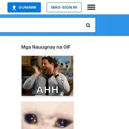
GUMAWA
MAG-SIGN IN
Mga Nauugnay na GIF