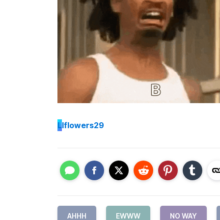
L
lflowers29
AHHH
EWWW
NO WAY