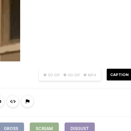
CAPTION
● SD GIF
● HD GIF
● MP4
GROSS
SCREAM
DISGUST