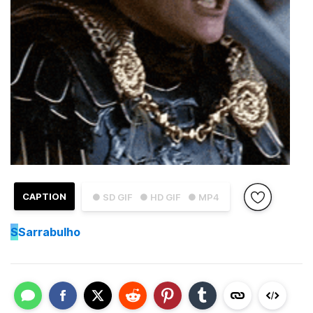
CAPTION
● SD GIF
● HD GIF
● MP4
S
Sarrabulho