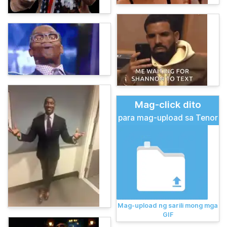
Mag-click dito
para mag-upload sa Tenor
Mag-upload ng sarili mong mga
GIF