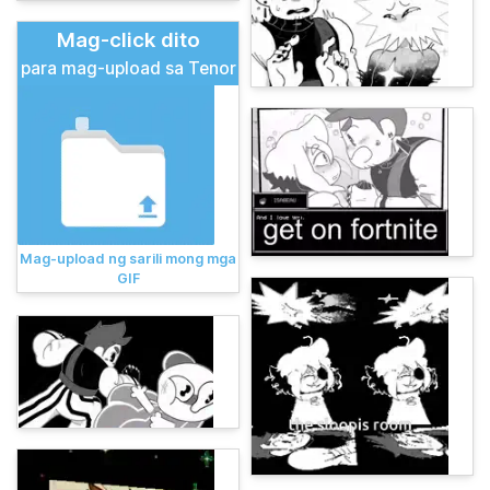
Mag-click dito
para mag-upload sa Tenor
Mag-upload ng sarili mong mga
GIF