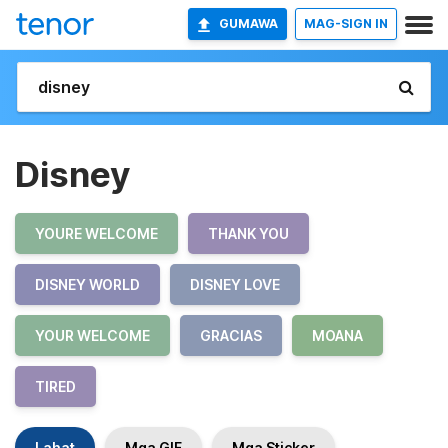
GUMAWA
MAG-SIGN IN
Disney
YOURE WELCOME
THANK YOU
DISNEY WORLD
DISNEY LOVE
YOUR WELCOME
GRACIAS
MOANA
TIRED
Lahat
Mga GIF
Mga Sticker