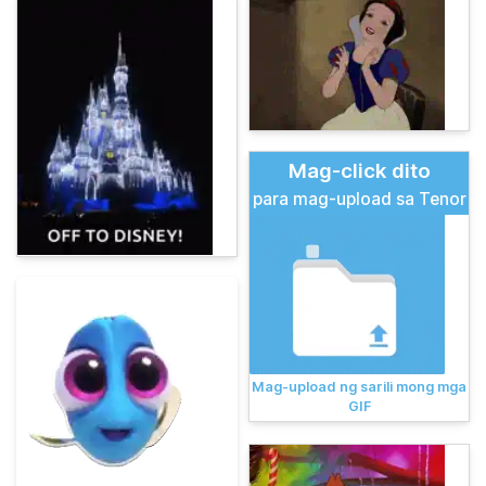
Mag-click dito
para mag-upload sa Tenor
Mag-upload ng sarili mong mga
GIF