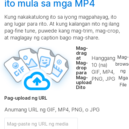
ito mula sa mga MP4
Kung nakakatulong ito sa iyong magpahayag, ito
ang lugar para rito. At kung kailangan nito ng ilang
pag-fine tune, puwede kang mag-trim, mag-crop,
at maglagay ng caption bago mag-share.
Mag-
drag
Mag-
Hanggang
at
Mag-
brows
10
(na)
drop
ng
GIF, MP4,
para
Mag-
Mga
PNG, JPG
upload
File
Dito
Pag-upload ng URL
Anumang URL ng GIF, MP4, PNG, o JPG