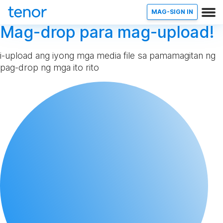
MAG-SIGN IN
Mag-drop para mag-upload!
i-upload ang iyong mga media file sa pamamagitan ng
pag-drop ng mga ito rito