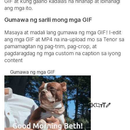
GIF at kung gaano kadalas na hinanap at ibinahagi
ang mga ito.
Gumawa ng sarili mong mga GIF
Masaya at madali lang gumawa ng mga GIF! I-edit
ang mga GIF at MP4 na ina-upload mo sa Tenor sa
pamamagitan ng pag-trim, pag-crop, at
pagdaragdag ng mga custom na caption sa iyong
content
Gumawa ng mga GIF