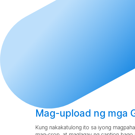
Mag-upload
ng mga GI
Kung nakakatulong ito sa iyong magpahaya
mag-crop, at maglagay ng caption bago