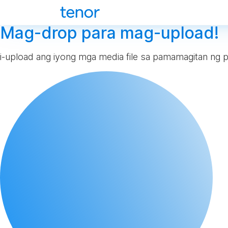
Mag-drop para mag-upload!
i-upload ang iyong mga media file sa pamamagitan ng p