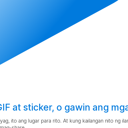
F at sticker, o
gawin
ang mga
g, ito ang lugar para rito. At kung kailangan nito ng i
 mag-share.