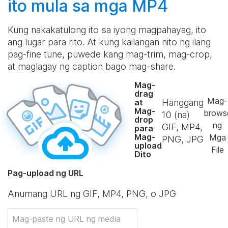
ito mula sa mga MP4
Kung nakakatulong ito sa iyong magpahayag, ito
ang lugar para rito. At kung kailangan nito ng ilang
pag-fine tune, puwede kang mag-trim, mag-crop,
at maglagay ng caption bago mag-share.
Mag-
drag
Mag-
Hanggang
at
Mag-
brows
10
(na)
drop
ng
GIF, MP4,
para
Mag-
Mga
PNG, JPG
upload
File
Dito
Pag-upload ng URL
Anumang URL ng GIF, MP4, PNG, o JPG