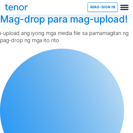
MAG-SIGN IN
Mag-drop para mag-upload!
i-upload ang iyong mga media file sa pamamagitan ng
pag-drop ng mga ito rito