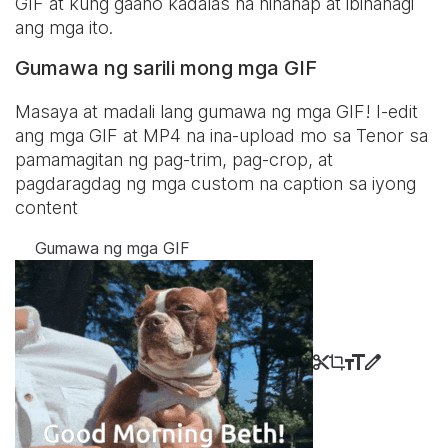
GIF at kung gaano kadalas na hinanap at ibinahagi
ang mga ito.
Gumawa ng sarili mong mga GIF
Masaya at madali lang gumawa ng mga GIF! I-edit
ang mga GIF at MP4 na ina-upload mo sa Tenor sa
pamamagitan ng pag-trim, pag-crop, at
pagdaragdag ng mga custom na caption sa iyong
content
Gumawa ng mga GIF