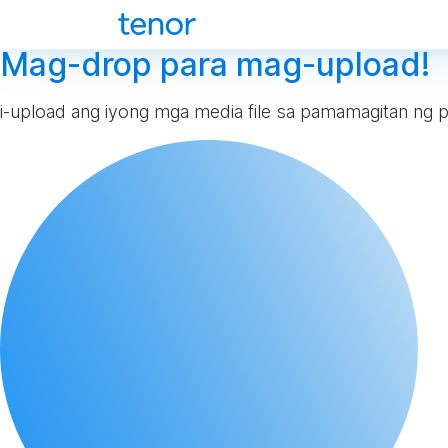
Mag-drop para mag-upload!
i-upload ang iyong mga media file sa pamamagitan ng p