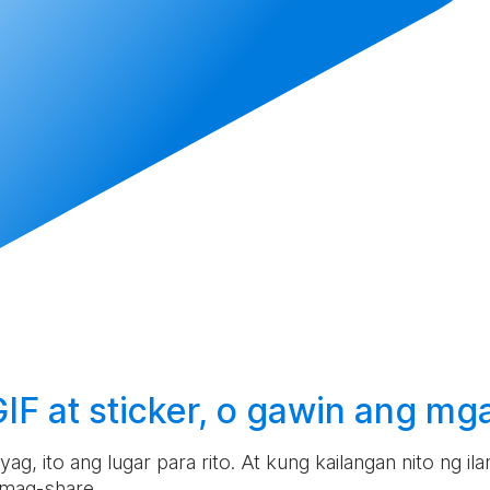
F at sticker, o
gawin
ang mga
g, ito ang lugar para rito. At kung kailangan nito ng i
 mag-share.