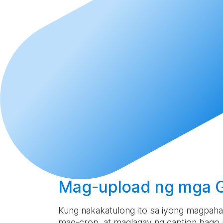
Mag-upload
ng mga GI
Kung nakakatulong ito sa iyong magpahaya
mag-crop, at maglagay ng caption bago