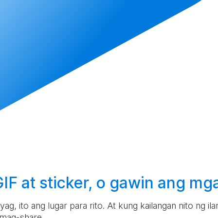
F at sticker, o
gawin
ang mga
g, ito ang lugar para rito. At kung kailangan nito ng i
 mag-share.