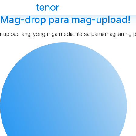
Mag-drop para mag-upload!
i-upload ang iyong mga media file sa pamamagitan ng p