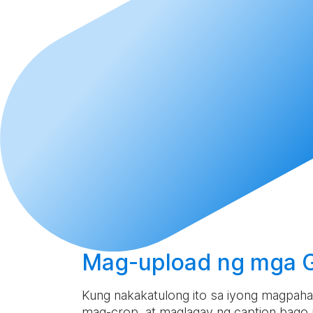
Mag-upload
ng mga GI
Kung nakakatulong ito sa iyong magpahaya
mag-crop, at maglagay ng caption bago