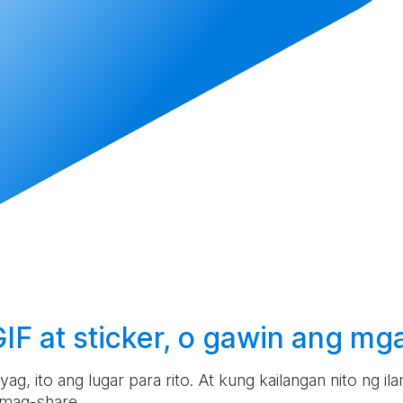
F at sticker, o
gawin
ang mga
g, ito ang lugar para rito. At kung kailangan nito ng i
 mag-share.