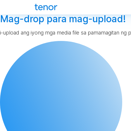
Mag-drop para mag-upload!
i-upload ang iyong mga media file sa pamamagitan ng p