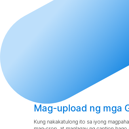
Mag-upload
ng mga GI
Kung nakakatulong ito sa iyong magpahaya
mag-crop, at maglagay ng caption bago