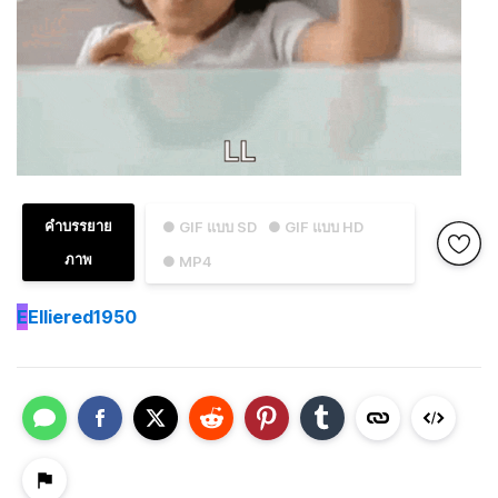
คำบรรยาย
● GIF แบบ SD
● GIF แบบ HD
ภาพ
● MP4
E
Elliered1950