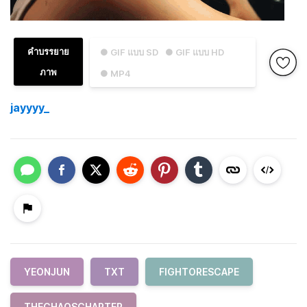
คำบรรยาย
● GIF แบบ SD
● GIF แบบ HD
ภาพ
● MP4
jayyyy_
YEONJUN
TXT
FIGHTORESCAPE
THECHAOSCHAPTER