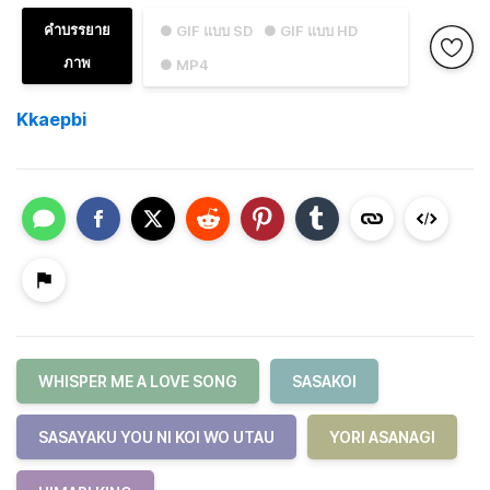
คำบรรยาย
● GIF แบบ SD
● GIF แบบ HD
ภาพ
● MP4
Kkaepbi
WHISPER ME A LOVE SONG
SASAKOI
SASAYAKU YOU NI KOI WO UTAU
YORI ASANAGI