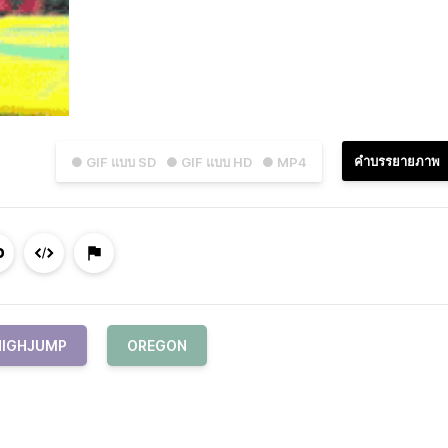
คำบรรยายภาพ
● GIF แบบ SD
● GIF แบบ HD
● MP4
HIGHJUMP
OREGON