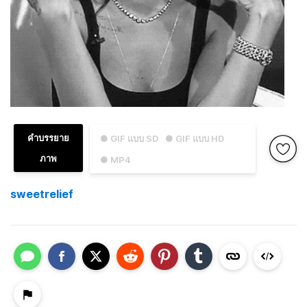
คำบรรยาย
● GIF แบบ SD
● GIF แบบ HD
ภาพ
● MP4
sweetrelief