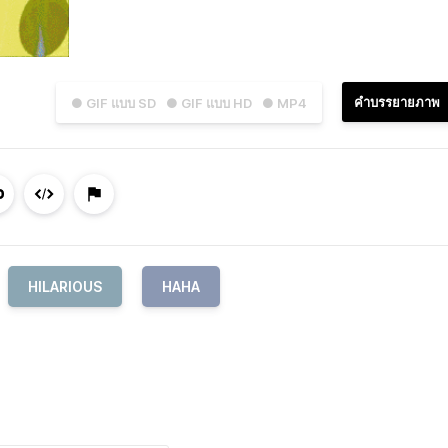
คำบรรยายภาพ
● GIF แบบ SD
● GIF แบบ HD
● MP4
HILARIOUS
HAHA