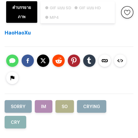
คำบรรยาย
● GIF แบบ SD
● GIF แบบ HD
ภาพ
● MP4
HaoHaoXu
SORRY
IM
SO
CRYING
CRY