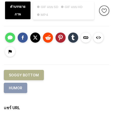
คำบรรยาย
● GIF แบบ SD
● GIF แบบ HD
ภาพ
● MP4
SOGGY BOTTOM
HUMOR
แชร์ URL