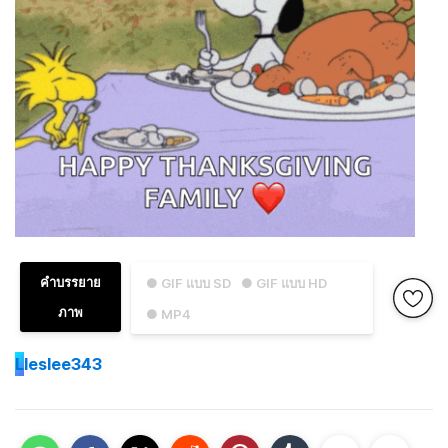
คำบรรยาย
● GIF แบบ SD
● GIF แบบ HD
ภาพ
● MP4
L
leslee343