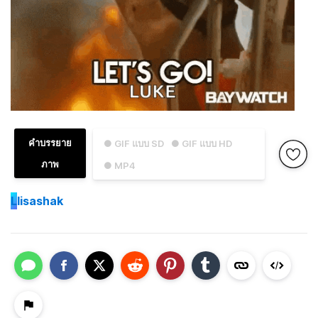
คำบรรยาย
● GIF แบบ SD
● GIF แบบ HD
ภาพ
● MP4
L
lisashak