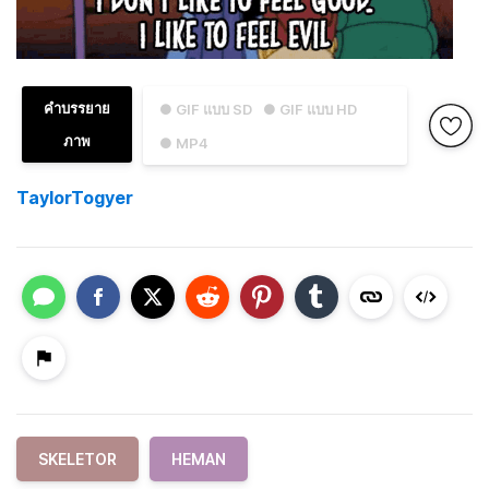
คำบรรยาย
● GIF แบบ SD
● GIF แบบ HD
ภาพ
● MP4
TaylorTogyer
SKELETOR
HEMAN