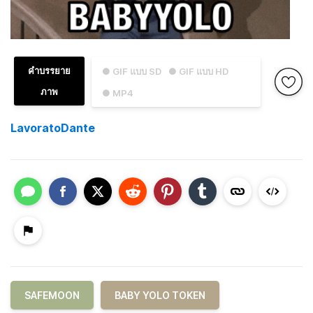
คำบรรยาย
● GIF แบบ SD
● GIF แบบ HD
ภาพ
● MP4
LavoratoDante
SAFEMOON
BABY YOLO TOKEN