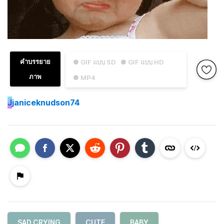
คำบรรยาย
● GIF แบบ SD
● GIF แบบ HD
ภาพ
● MP4
J
janiceknudson74
SAD CRYING
CUTE
BABY