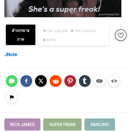
คำบรรยาย
● GIF แบบ SD
● GIF แบบ HD
ภาพ
● MP4
JNole
RICK JAMES
SUPER FREAK
DANCING