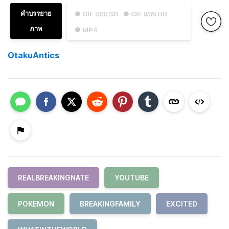
คำบรรยาย
● GIF แบบ SD
● GIF แบบ HD
ภาพ
● MP4
OtakuAntics
REALBREAKINGNATE
YOUTUBE
POKEMON
BREAKINGFAMILY
EXCITED