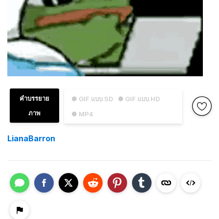
คำบรรยาย
● GIF แบบ SD
● GIF แบบ HD
ภาพ
● MP4
LianaBarron