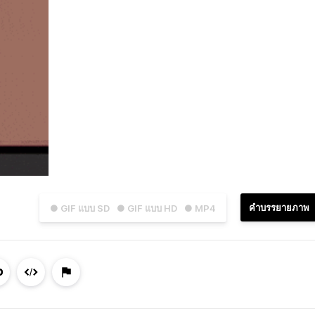
คำบรรยายภาพ
● GIF แบบ SD
● GIF แบบ HD
● MP4