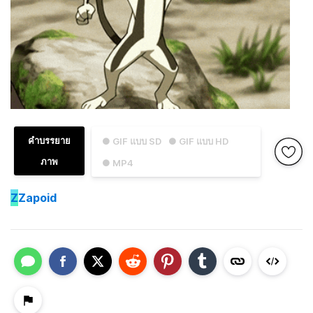
คำบรรยาย
● GIF แบบ SD
● GIF แบบ HD
ภาพ
● MP4
Z
Zapoid