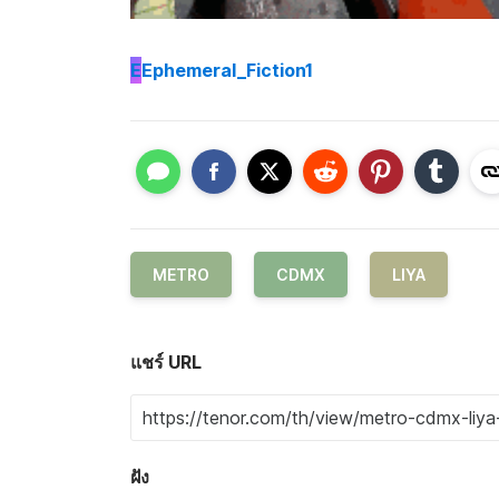
E
Ephemeral_Fiction1
METRO
CDMX
LIYA
แชร์ URL
ฝัง