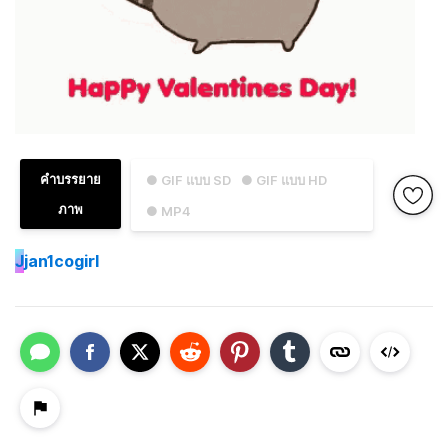
คำบรรยาย
● GIF แบบ SD
● GIF แบบ HD
ภาพ
● MP4
J
jan1cogirl