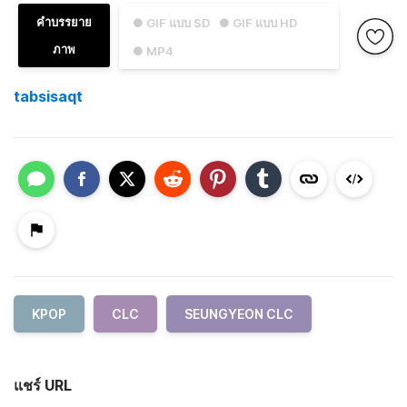
คำบรรยาย
● GIF แบบ SD
● GIF แบบ HD
ภาพ
● MP4
tabsisaqt
KPOP
CLC
SEUNGYEON CLC
แชร์ URL