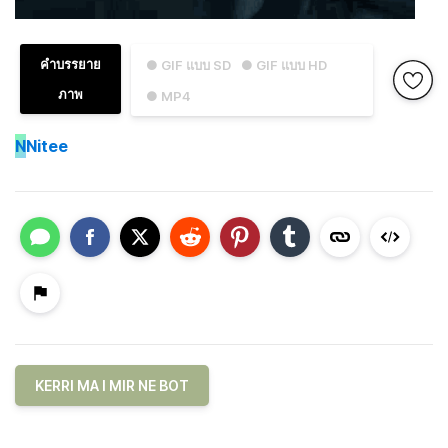
คำบรรยาย
● GIF แบบ SD
● GIF แบบ HD
ภาพ
● MP4
N
Nitee
KERRI MA I MIR NE BOT