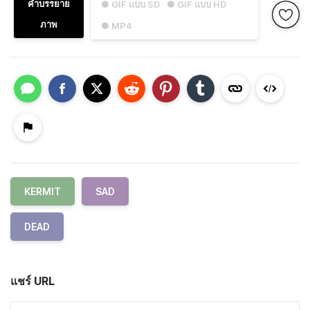
คำบรรยาย
● GIF แบบ SD
● GIF แบบ HD
ภาพ
● MP4
KERMIT
SAD
DEAD
แชร์ URL