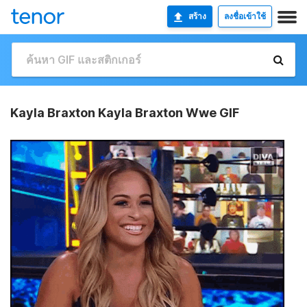
สร้าง
ลงชื่อเข้าใช้
Kayla Braxton Kayla Braxton Wwe GIF