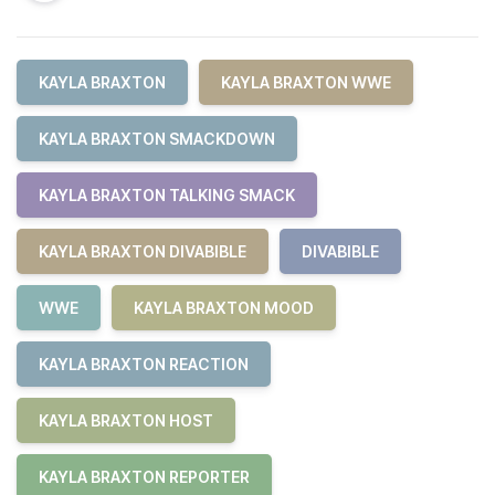
KAYLA BRAXTON
KAYLA BRAXTON WWE
KAYLA BRAXTON SMACKDOWN
KAYLA BRAXTON TALKING SMACK
KAYLA BRAXTON DIVABIBLE
DIVABIBLE
WWE
KAYLA BRAXTON MOOD
KAYLA BRAXTON REACTION
KAYLA BRAXTON HOST
KAYLA BRAXTON REPORTER