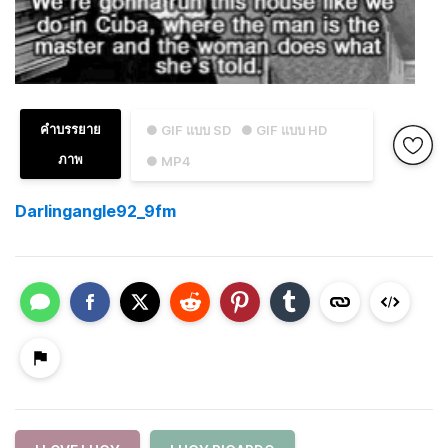
คำบรรยาย
● GIF แบบ SD
● GIF แบบ HD
ภาพ
● MP4
Darlingangle92_9fm