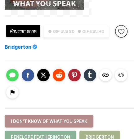
คำบรรยายภาพ
● GIF แบบ SD
● GIF แบบ HD
Bridgerton
I DON'T KNOW OF WHAT YOU SPEAK
PENELOPE FEATHERINGTON
BRIDGERTON