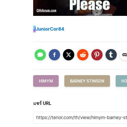
J
JuniorCor84
HIMYM
BARNEY STINSON
HO
แชร์ URL