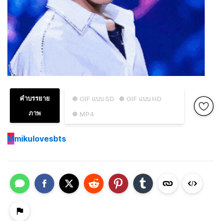
คำบรรยาย
● GIF แบบ SD
● GIF แบบ HD
ภาพ
● MP4
M
mikulovesbts